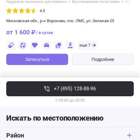
Недорогие пансионаты для пожилых
Восстановление после травм
Услуги с
4.5
Московская обл., р-н Вороново, пос. ЛМС, ул. Зеленая 25
от 1 600 ₽
/ в сутки
еще 7
Записаться
Подробнее
+7 (495) 128-88-96
с 09:00 до 20:00
Искать по местоположению
Район