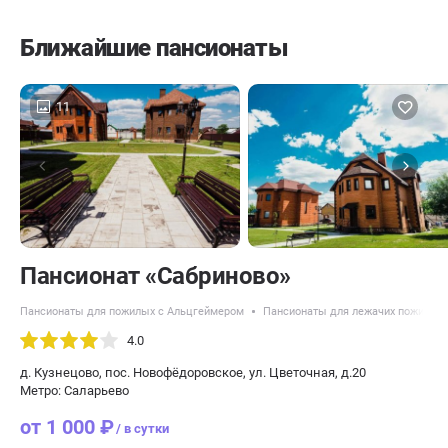
Ближайшие пансионаты
11
Пансионат «Сабриново»
Пансионаты для пожилых с Альцгеймером
Пансионаты для лежачих пожилых
4.0
д. Кузнецово, пос. Новофёдоровское, ул. Цветочная, д.20
Метро: Саларьево
от 1 000 ₽
/ в сутки