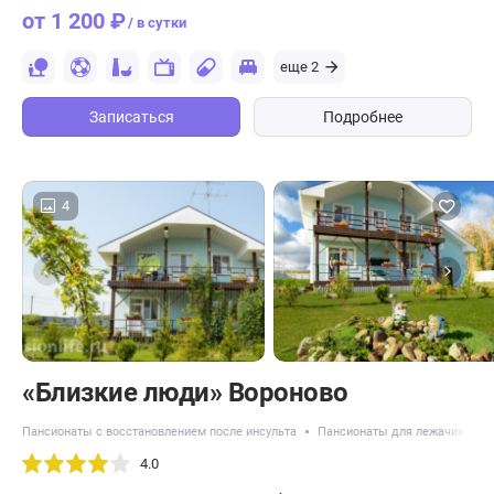
от 1 200 ₽
/ в сутки
еще 2
Записаться
Подробнее
4
«Близкие люди» Вороново
Пансионаты с восстановлением после инсульта
Пансионаты для лежачих пож
4.0