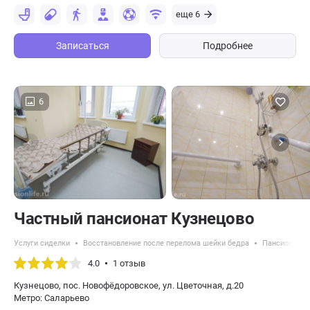
еще 6
Записаться
Подробнее
6
Частный пансионат Кузнецово
Услуги сиделки
Восстановление после перелома шейки бедра
Пансионаты 
4.0
1 отзыв
Кузнецово, пос. Новофёдоровское, ул. Цветочная, д.20
Метро: Саларьево