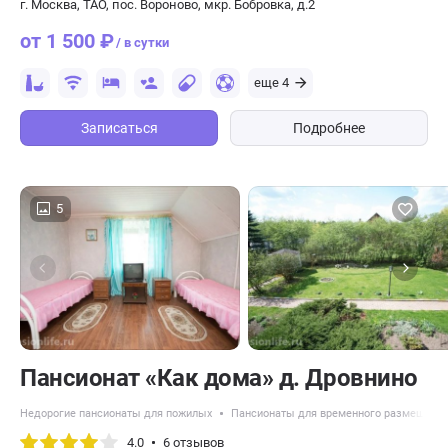
г. Москва, ТАО, пос. Вороново, мкр. Бобровка, д.2
от 1 500 ₽
/ в сутки
еще 4
Записаться
Подробнее
5
Пансионат «Как дома» д. Дровнино
Недорогие пансионаты для пожилых
Пансионаты для временного размещени
4.0
6 отзывов