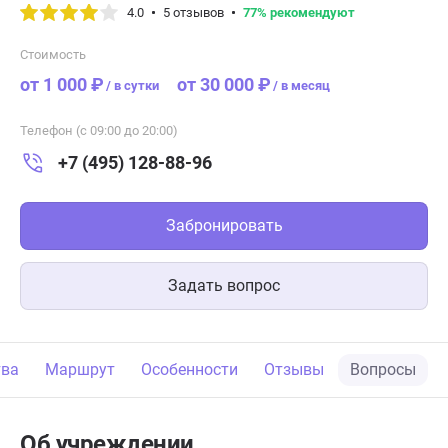
4.0
5 отзывов
77% рекомендуют
Стоимость
от 1 000 ₽
от 30 000 ₽
/
в сутки
/
в месяц
Телефон (с 09:00 до 20:00)
+7 (495) 128-88-96
Забронировать
Задать вопрос
тва
Маршрут
Особенности
Отзывы
Вопросы
Об учреждении