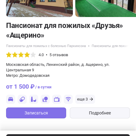
Пансионат для пожилых «Друзья»
«Ащерино»
Пансионаты для пожилых с болезнью Паркинсона
Пансионаты для пожилых с
4.0
5 отзывов
Московская область, Ленинский район, д. Ащерино, ул.
Центральная 9
Метро: Домодедовская
от 1 500 ₽
/ в сутки
еще 3
Записаться
Подробнее