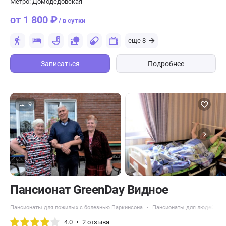
Метро: Домодедовская
от 1 800 ₽
/ в сутки
еще 8
Записаться
Подробнее
9
Пансионат GreenDay Видное
Пансионаты для пожилых с болезнью Паркинсона
Пансионаты для людей с д
4.0
2 отзыва