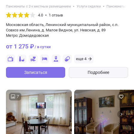
Пансионаты с 2-х местным размещением
Услуги сиделки
Пансионаты с во
4.0
1 отзыв
Московская область, Ленинский муниципальный район, с.п.
Совхоз им.Ленина, д. Малое Видное, ул. Невская, д. 89
Метро: Домодедовская
от 1 275 ₽
/ в сутки
еще 4
Записаться
Подробнее
7