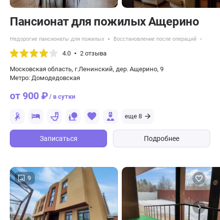
Пансионат для пожилых Ащерино
Недорогие пансионаты для пожилых
Восстановление после операций
Панс
4.0
2 отзыва
Московская область, г.Ленинский, дер. Ащерино, 9
Метро: Домодедовская
от 900 ₽
/ в сутки
еще 8
Записаться
Подробнее
9