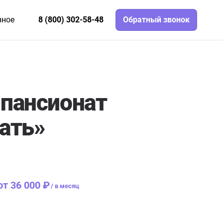
нное
8 (800) 302-58-48
Обратный звонок
пансионат
ать»
от 36 000 ₽
/
в месяц