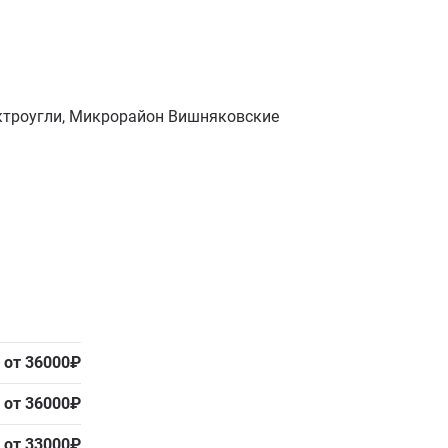
ектроугли, Микрорайон Вишняковские
от 36000₽
от 36000₽
от 33000₽