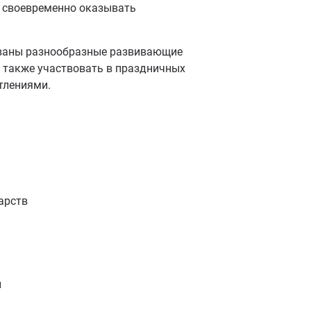
и своевременно оказывать
ованы разнообразные развивающие
а также участвовать в праздничных
тлениями.
арств
и