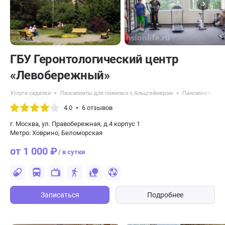
ГБУ Геронтологический центр
«Левобережный»
Услуги сиделки
Пансионаты для пожилых с Альцгеймером
Пансионаты для
4.0
6 отзывов
г. Москва, ул. Правобережная, д.4 корпус 1
Метро: Ховрино, Беломорская
от 1 000 ₽
/ в сутки
Записаться
Подробнее