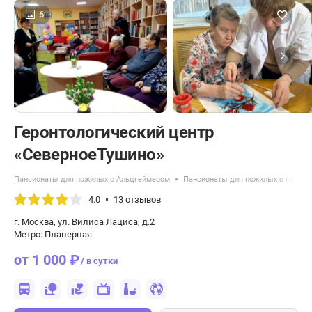
6
Геронтологический центр
«СеверноеТушино»
Пансионаты для пожилых с Альцгеймером
Пансионаты для пожилых с гос по
4.0
13 отзывов
г. Москва, ул. Вилиса Лациса, д.2
Метро: Планерная
от 1 000 ₽
/ в сутки