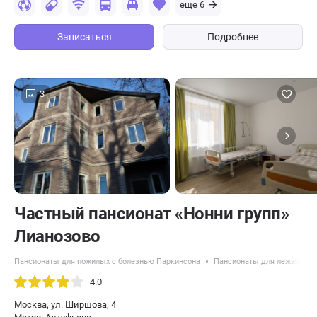
еще 6
Записаться
Подробнее
3
Частный пансионат «Нонни групп»
Лианозово
Пансионаты для пожилых с болезнью Паркинсона
Пансионаты для лежачих п
4.0
Москва, ул. Ширшова, 4