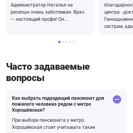
Администратор Наталья на
благодарнос
ресепшн очень заботливая. Врач
центра - доктору Ольге
— настоящий профи! Он
Геннадьевне
внимательно выслушали меня,
сестрам, ад
объяснил все этапы лечения и
посту, орга
ответил на все вопросы. После
мероприятий,
приема дали бланк с
хороший уход
рекомнндациями и назначением.
доброжелате
Уже дома у меня возникли
нашей бабуш
Часто задаваемые
вопросы по приему. Звонила в
Васильевне,
вопросы
клинику с вопросом, мне в тот же
на 5 этаже 1
день перезвонил доктор и все
центр, здес
подробно объяснил. Нигде такого
профессион
не встречала. 10 из 10!
работу. Летом бывает приятно
Как выбрать подходящий пансионат для
пожилого человека рядом с метро
погулять по
Хорошёвская?
дорожкам, ухоженная территория-
высажено оч
При выборе пансионата у метро
цветов, беседки для отдыха,
Хорошёвская стоит учитывать такие