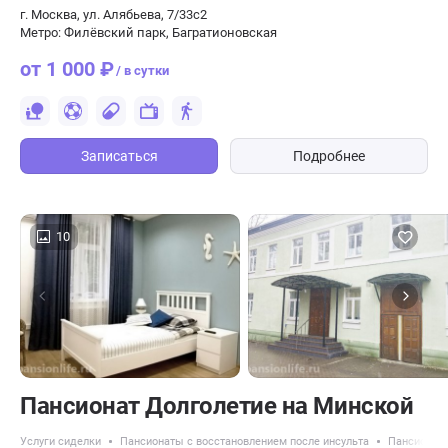
г. Москва, ул. Алябьева, 7/33с2
Метро: Филёвский парк, Багратионовская
от 1 000 ₽
/ в сутки
Записаться
Подробнее
10
Пансионат Долголетие на Минской
Услуги сиделки
Пансионаты с восстановлением после инсульта
Пансионат