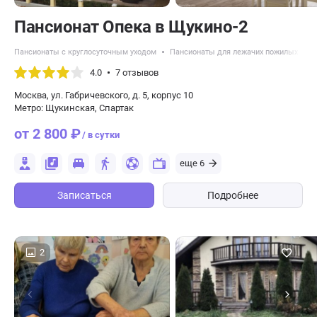
Пансионат Опека в Щукино-2
Пансионаты с круглосуточным уходом
Пансионаты для лежачих пожилых люд
4.0
7 отзывов
Москва, ул. Габричевского, д. 5, корпус 10
Метро: Щукинская, Спартак
от 2 800 ₽
/ в сутки
еще 6
Записаться
Подробнее
2