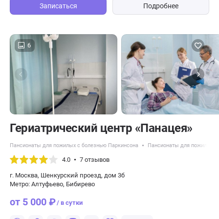
Записаться
Подробнее
6
​Гериатрический центр «Панацея»
Пансионаты для пожилых с болезнью Паркинсона
Пансионаты для пожилых с
4.0
7 отзывов
г. Москва, Шенкурский проезд, дом 3б
Метро: Алтуфьево, Бибирево
от 5 000 ₽
/ в сутки