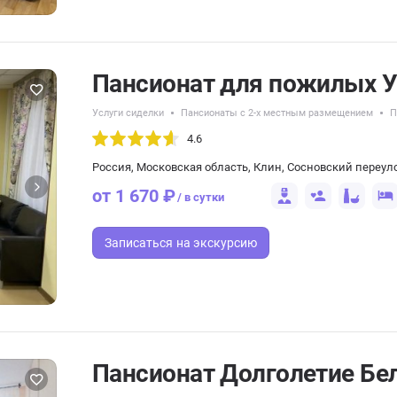
Пансионат для пожилых У
Услуги сиделки
Пансионаты с 2-х местным размещением
П
4.6
Россия, Московская область, Клин, Сосновский переуло
от 1 670 ₽
/ в сутки
Записаться
на экскурсию
Пансионат Долголетие Бе