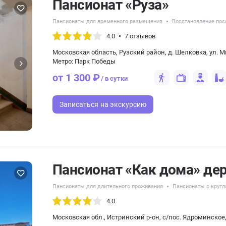
Пансионат «Руза»
Пансионаты для временного размещения
Восстановление пос
4.0
7 отзывов
Московская область, Рузский район, д. Шелковка, ул. Ми
Метро: Парк Победы
от 1 300 ₽
/ в сутки
Записаться
на экскурсию
Пансионат «Как дома» дер
Пансионаты для длительного проживания
Пансионаты с круг
4.0
Московская обл., Истринский р-он, с/пос. Ядроминское