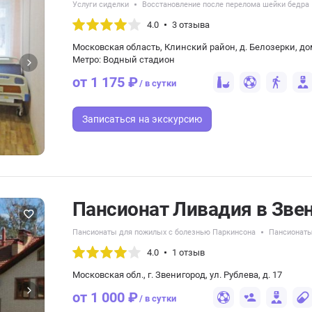
Услуги сиделки
Восстановление после перелома шейки бедра
4.0
3 отзыва
Московская область, Клинский район, д. Белозерки, до
Метро: Водный стадион
от 1 175 ₽
/ в сутки
Записаться
на экскурсию
Пансионат Ливадия в Зве
Пансионаты для пожилых с болезнью Паркинсона
Пансионаты
4.0
1 отзыв
Московская обл., г. Звенигород, ул. Рублева, д. 17
от 1 000 ₽
/ в сутки