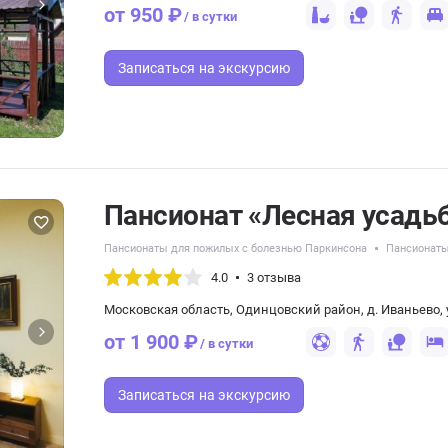
от 950 ₽
/ в сутки
Записаться
на экскурсию
Пансионат «Лесная усадь
Пансионаты для пожилых с болезнью Паркинсона
Пансионаты
4.0
3 отзыва
Московская область, Одинцовский район, д. Иваньево, у
от 1 900 ₽
/ в сутки
Записаться
на экскурсию