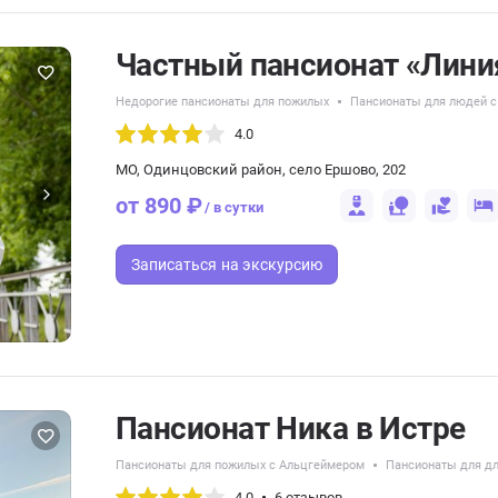
Частный пансионат «Лини
Недорогие пансионаты для пожилых
Пансионаты для людей с
4.0
МО, Одинцовский район, село Ершово, 202
от 890 ₽
/ в сутки
Записаться
на экскурсию
Пансионат Ника в Истре
Пансионаты для пожилых с Альцгеймером
Пансионаты для дл
4.0
6 отзывов