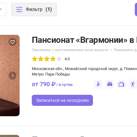
Фильтр
(1)
Пансионат «Вгармонии» в
Пансионаты с восстановлением после инсульта
Пансионаты д
4.0
Московская обл., Можайский городской округ, д. Помино
Метро: Парк Победы
от 790 ₽
/ в сутки
Записаться
на экскурсию