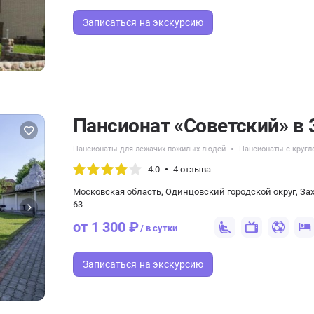
Записаться
на экскурсию
Пансионат «Советский» в 
Пансионаты для лежачих пожилых людей
Пансионаты с кругл
4.0
4 отзыва
Московская область, Одинцовский городской округ, Зах
63
от 1 300 ₽
/ в сутки
Записаться
на экскурсию