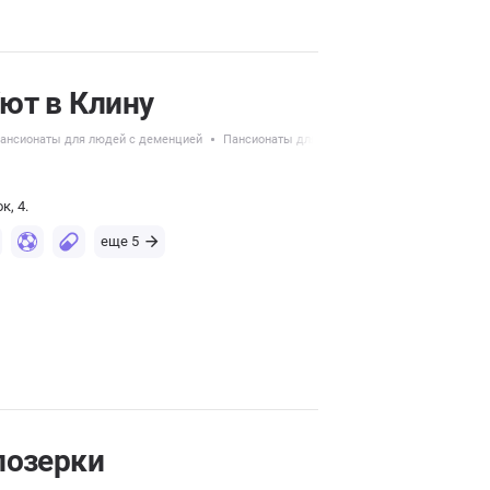
ют в Клину
ансионаты для людей с деменцией
Пансионаты для пожилых с Альцгеймером
к, 4.
еще 5
лозерки