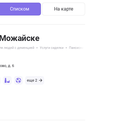
Списком
На карте
 Можайске
ля людей с деменцией
Услуги сиделки
Пансионаты с круглосуточным уходом
во, д. 6
еще 2