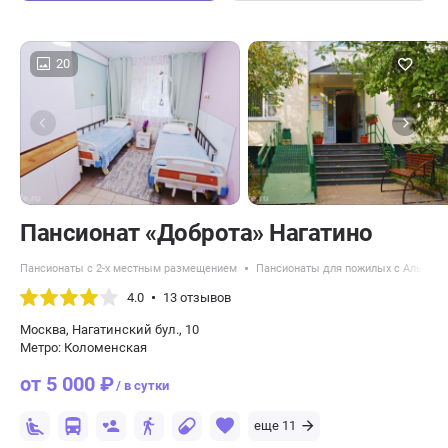
20
Пансионат «Доброта» Нагатино
Пансионаты с 2-х местным размещением
Пансионаты для пожилых с Альцге
4.0
13 отзывов
Москва, Нагатинский бул., 10
Метро: Коломенская
от 5 000 ₽
/ в сутки
еще 11