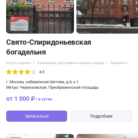
Свято-Спиридоньевская
богадельня
Услуги сиделки
Пансионаты для лежачих пожилых людей
Пансионаты с кр
4.0
г. Москва, набережная Шитова, д.4, к.1
Метро: Черкизовская, Преображенская площадь
от 1 000 ₽
/ в сутки
Записаться
Подробнее