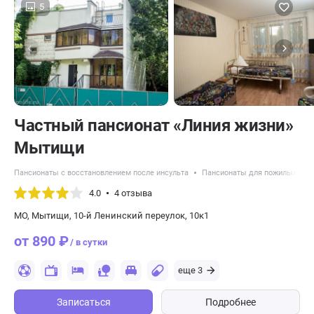
5
Частный пансионат «Линия жизни»
Мытищи
Пансионаты с восстановлением после инсульта
Пансионаты для пожилых с б
4.0
4 отзыва
МО, Мытищи, 10-й Ленинский переулок, 10к1
от 890 ₽
/ в сутки
еще 3
Записаться
Подробнее