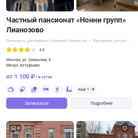
Частный пансионат «Нонни групп»
Лианозово
Пансионаты для пожилых с болезнью Паркинсона
Пансионаты для лежачих п
4.0
Москва, ул. Ширшова, 4
Метро: Алтуфьево
от 1 100 ₽
/ в сутки
еще 1
Записаться
Подробнее
4