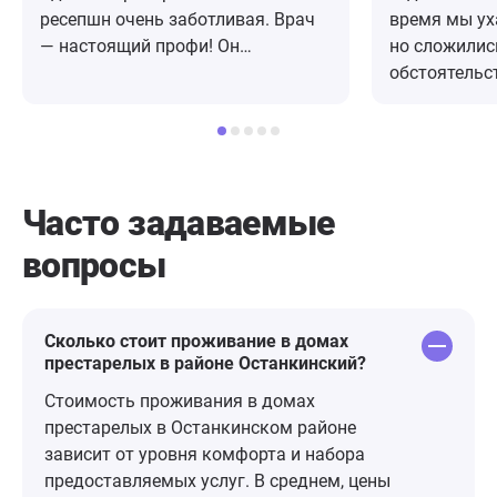
ресепшн очень заботливая. Врач
время мы ух
— настоящий профи! Он
но сложилис
внимательно выслушали меня,
обстоятельс
объяснил все этапы лечения и
искать для н
ответил на все вопросы. После
выборе мы 
приема дали бланк с
ориентирова
рекомнндациями и назначением.
ошиблись. Х
Уже дома у меня возникли
бабушки ост
Часто задаваемые
вопросы по приему. Звонила в
лучшего, с н
вопросы
клинику с вопросом, мне в тот же
все не так. 
день перезвонил доктор и все
к ней не най
подробно объяснил. Нигде такого
неделю мы её
не встречала. 10 из 10!
стала улыба
Сколько стоит проживание в домах
престарелых в районе Останкинский?
двигаться, 
нас это боль
Стоимость проживания в домах
она как-буд
престарелых в Останкинском районе
что ей нрави
зависит от уровня комфорта и набора
спокойно на
предоставляемых услуг. В среднем, цены