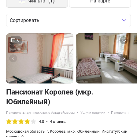
Фильтр
(1)
На карте
Сортировать
6
Пансионат Королев (мкр.
Юбилейный)
Пансионаты для пожилых с Альцгеймером
Услуги сиделки
Пансионаты для
4.0
4 отзыва
Московская область, г. Королев, мкр. Юбилейный, Институтский
проезд, 9