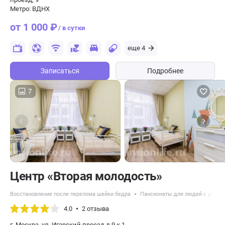
Метро: ВДНХ
от 1 000 ₽
/ в сутки
еще 4
Записаться
Подробнее
7
Центр «Вторая молодость»
Восстановление после перелома шейки бедра
Пансионаты для людей с демен
4.0
2 отзыва
г. Москва, ул. Игарский проезд д.9 к.1