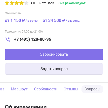
4.0
5 отзывов
86% рекомендуют
Стоимость
от 1 150 ₽
от 34 500 ₽
/
в сутки
/
в месяц
Телефон (с 09:00 до 21:00)
+7 (495) 128-88-96
Забронировать
Задать вопрос
тва
Маршрут
Особенности
Отзывы
Вопросы
Об учреждении