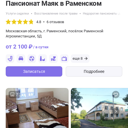
Пансионат Маяк в Раменском
Услуги сиделки
Восстановление после травм
Недорогие пансионаты для п
4.8
6 отзывов
Московская область, г. Раменский, посёлок Раменской
Агрохимстанции, 5Д
от 2 100 ₽
/ в сутки
еще 8
Записаться
Подробнее
7