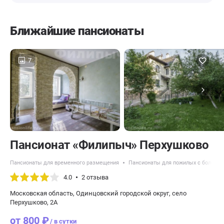
Ближайшие пансионаты
7
Пансионат «Филипыч» Перхушково
Пансионаты для временного размещения
Пансионаты для пожилых с болезн
4.0
2 отзыва
Московская область, Одинцовский городской округ, село
Перхушково, 2А
от 800 ₽
/ в сутки