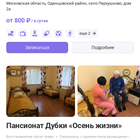
Московская область, Одинцовский район, село Перхушково, дом
2а
от 800 ₽
/ в сутки
еще 2
Записаться
Подробнее
9
Пансионат Дубки «Осень жизни»
Восстановление после травм
Пансионаты с одноместным размещением
Па