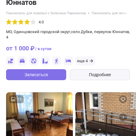
Юннатов
Пансионаты для пожилых с болезнью Паркинсона
Пансионаты для лежачих п
4.0
МО, Одинцовский городской округ,село Дубки, переулок Юннатов,
4
от 1 000 ₽
/ в сутки
еще 4
Записаться
Подробнее
11