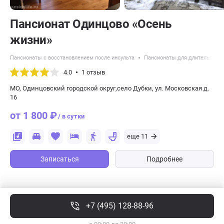
Пансионат Одинцово «Осень
жизни»
Пансионаты с восстановлением после инсульта
Пансионаты для длительного 
4.0
1 отзыв
МО, Одинцовский городской округ,село Дубки, ул. Московская д.
16
от 1 800 ₽
/ в сутки
еще 11
Записаться
Подробнее
+7 (495) 128-88-96