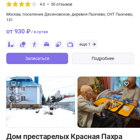
4.0
50 отзывов
Москва, поселение Десеновское, деревня Пыхчево, СНТ Пыхчево,
131
от 930 ₽
/ в сутки
еще 1
Записаться
Подробнее
7
Дом престарелых Красная Пахра