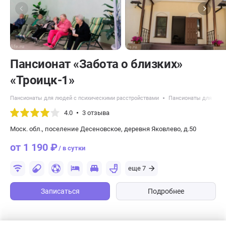
Пансионат «Забота о близких»
«Троицк-1»
Пансионаты для людей с психическими расстройствами
Пансионаты для длит
4.0
3 отзыва
Моск. обл., поселение Десеновское, деревня Яковлево, д.50
от 1 190 ₽
/ в сутки
еще 7
Записаться
Подробнее