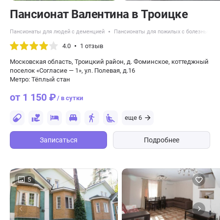
Пансионат Валентина в Троицке
Пансионаты для людей с деменцией
Пансионаты для пожилых с болезнью Па
4.0
1 отзыв
Московская область, Троицкий район, д. Фоминское, коттеджный
поселок «Согласие — 1», ул. Полевая, д.16
Метро: Тёплый стан
от 1 150 ₽
/ в сутки
еще 6
Записаться
Подробнее
5