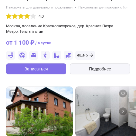
Пансионаты для длительного проживания
Пансионаты для пожилых с болезн
4.0
Москва, поселение Краснопахорское, дер. Красная Пахра
Метро: Тёплый стан
от 1 100 ₽
/ в сутки
еще 5
Записаться
Подробнее
8