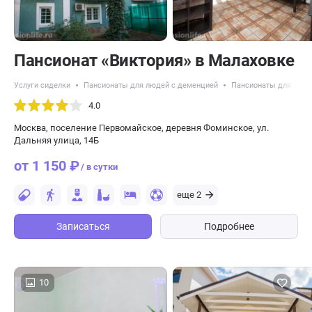
Пансионат «Виктория» в Малаховке
Услуги сиделки
Пансионаты для людей с деменцией
Пансионаты для пожи
4.0
Москва, поселение Первомайское, деревня Фоминское, ул.
Дальняя улица, 14Б
от 1 150 ₽
/ в сутки
еще 2
Записаться
Подробнее
10